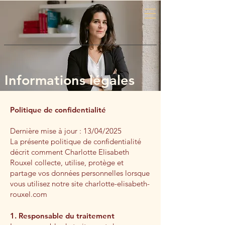
Informations légales
Charlotte Elisabeth ROUXEL
Politique de confidentialité
•
Avocat à la Cour |
rouxel.charlotte@gmail.com
|
06 62
80 55 27
Dernière mise à jour : 13/04/2025
La présente politique de confidentialité
décrit comment Charlotte Elisabeth
Rouxel collecte, utilise, protège et
partage vos données personnelles lorsque
vous utilisez notre site charlotte-elisabeth-
rouxel.com
1. Responsable du traitement