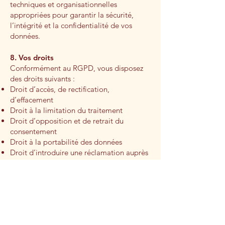
techniques et organisationnelles
appropriées pour garantir la sécurité,
l’intégrité et la confidentialité de vos
données.
8. Vos droits
Conformément au RGPD, vous disposez
des droits suivants :
Droit d’accès, de rectification,
d’effacement
Droit à la limitation du traitement
Droit d’opposition et de retrait du
consentement
Droit à la portabilité des données
Droit d’introduire une réclamation auprès
de la CNIL
📧 Pour exercer vos droits, contactez-nous
à :
rouxel.charlotte@gmail.com
9. Cookies
Notre site utilise des cookies. Pour en