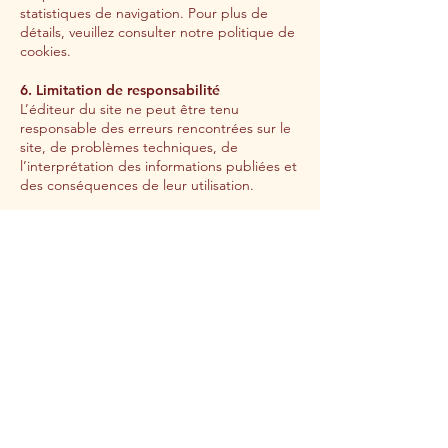
statistiques de navigation. Pour plus de
détails, veuillez consulter notre politique de
cookies.
6. Limitation de responsabilité
L’éditeur du site ne peut être tenu
responsable des erreurs rencontrées sur le
site, de problèmes techniques, de
l’interprétation des informations publiées et
des conséquences de leur utilisation.
7. Droit applicable
Le site est régi par le droit français. Tout
litige relatif à l’utilisation du site sera soumis
à la compétence exclusive des tribunaux
français.
Charlotte Elisabeth ROUXEL
Avocat à la Cour
42 rue Etienne Marcel – 75002 Paris
rouxel.charlotte@gmail.com